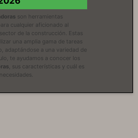
2026
adoras
son herramientas
ara cualquier aficionado al
 sector de la construcción. Estas
lizar una amplia gama de tareas
do, adaptándose a una variedad de
culo, te ayudamos a conocer los
oras
, sus características y cuál es
 necesidades.