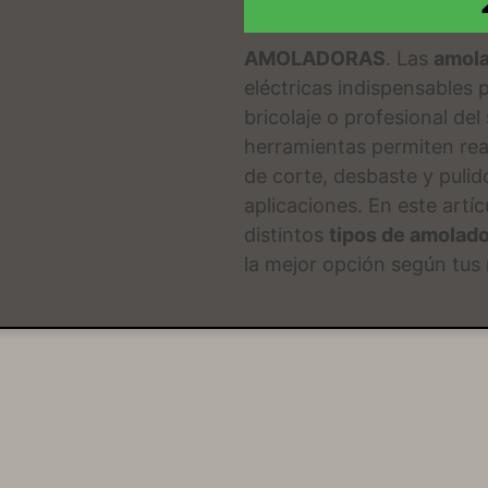
AMOLADORAS
. Las
amol
eléctricas indispensables p
bricolaje o profesional del
herramientas permiten rea
de corte, desbaste y puli
aplicaciones. En este artí
distintos
tipos de amolad
la mejor opción según tus