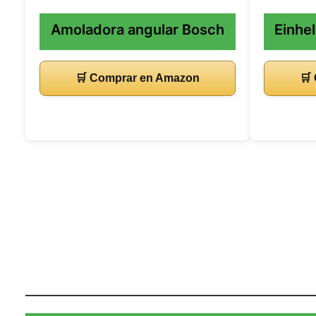
Amoladora angular Bosch
Einhe
🛒 Comprar en Amazon
🛒