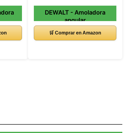
adora
DEWALT - Amoladora
angular
zon
🛒 Comprar en Amazon