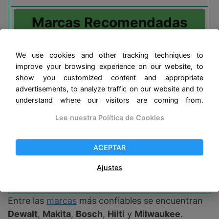
Marcas Recomendadas
Algunas de las marcas que he probado y
We use cookies and other tracking techniques to
recomiendo son:
improve your browsing experience on our website, to
show you customized content and appropriate
Stanley
para herramientas generales.
advertisements, to analyze traffic on our website and to
understand where our visitors are coming from.
Fiskars
para tijeras de precisión.
Lee nuestra Política de Cookies
Knipex
para alicates de corte.
ACEPTAR
Bahco
para sierras manuales.
Ajustes
Olfa
para cúteres.
Entre las
marcas
más confiables se encuentran
Dewalt
,
Makita
,
Bosch
,
Hilti
y
Milwaukee
.