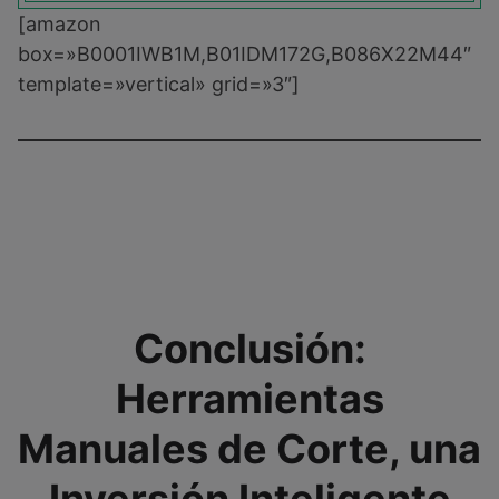
[amazon
box=»B0001IWB1M,B01IDM172G,B086X22M44″
template=»vertical» grid=»3″]
Conclusión:
Herramientas
Manuales de Corte, una