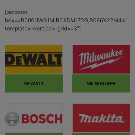
[amazon
box=»B0001IWB1M,B01IDM172G,B086X22M44″
template=»vertical» grid=»3″]
DEWALT
MILWAUKEE