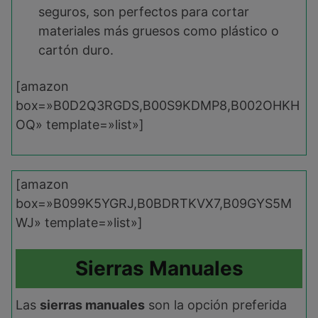
seguros, son perfectos para cortar
materiales más gruesos como plástico o
cartón duro.
[amazon
box=»B0D2Q3RGDS,B00S9KDMP8,B002OHKH
OQ» template=»list»]
[amazon
box=»B099K5YGRJ,B0BDRTKVX7,B09GYS5M
WJ» template=»list»]
Sierras Manuales
Las
sierras manuales
son la opción preferida