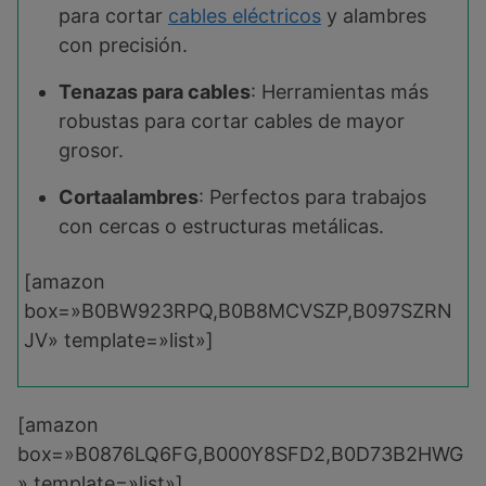
para cortar
cables eléctricos
y alambres
con precisión.
Tenazas para cables
: Herramientas más
robustas para cortar cables de mayor
grosor.
Cortaalambres
: Perfectos para trabajos
con cercas o estructuras metálicas.
[amazon
box=»B0BW923RPQ,B0B8MCVSZP,B097SZRN
JV» template=»list»]
[amazon
box=»B0876LQ6FG,B000Y8SFD2,B0D73B2HWG
» template=»list»]