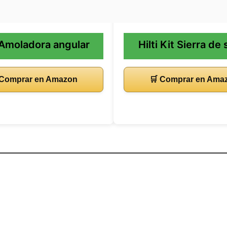
i Amoladora angular
Hilti Kit Sierra de
 Comprar en Amazon
🛒 Comprar en Ama