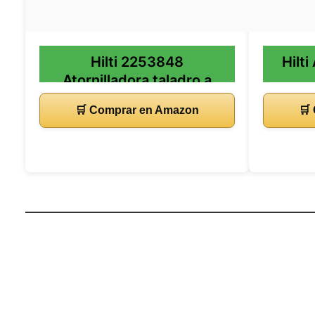
Hilti 2253848
Hilt
Atornilladora taladro a
batería
🛒 Comprar en Amazon
🛒