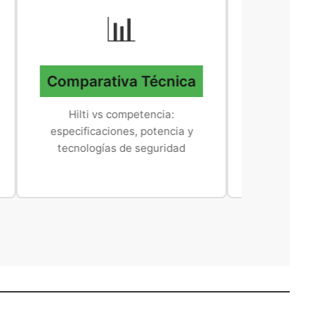
📊
🏗️
Comparativa Técnica
Sectore
Profesiona
Hilti vs competencia:
especificaciones, potencia y
Herramientas 
tecnologías de seguridad
construcción, insta
eléctricas y font