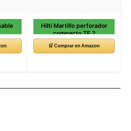
 sable
Hilti Martillo perforador
compacto TE 2
zon
🛒 Comprar en Amazon