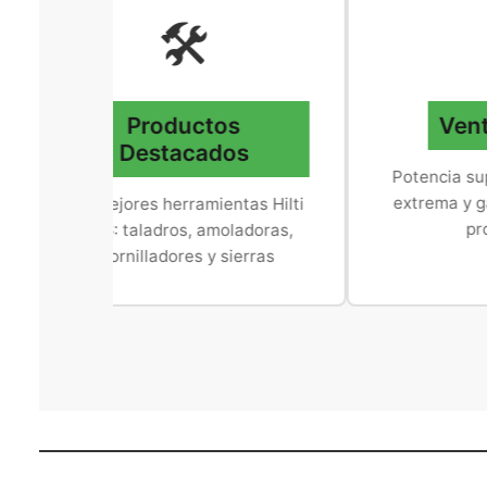
🛠️
⭐
Productos
Ventajas Hi
Destacados
Potencia superior, du
extrema y garantía d
as mejores herramientas Hilti
profesional
2026: taladros, amoladoras,
atornilladores y sierras