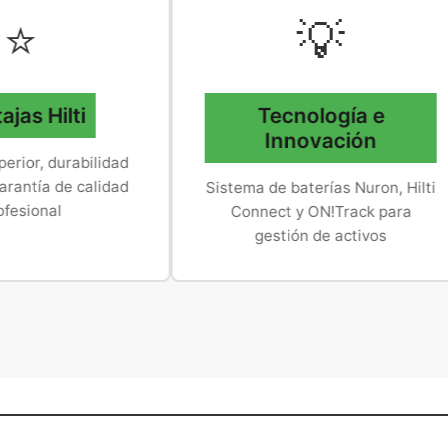
💡
lti
Tecnología e
Innovación
rabilidad
e calidad
Sistema de baterías Nuron, Hilti
Connect y ON!Track para
gestión de activos