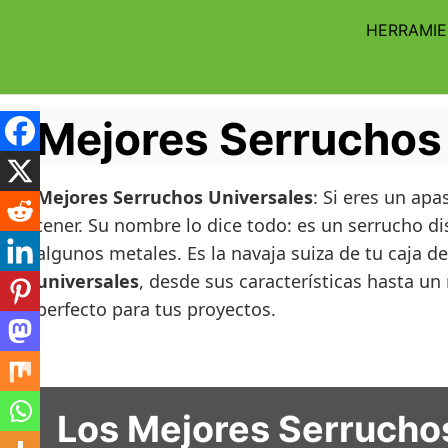
Skip
HERRAMI
to
content
Mejores Serruchos 
Mejores Serruchos Universales
: Si eres un ap
tener. Su nombre lo dice todo: es un serrucho d
algunos metales. Es la navaja suiza de tu caja d
universales
, desde sus características hasta u
perfecto para tus proyectos.
Los Mejores Serruchos