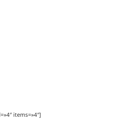
d=»4″ items=»4″]